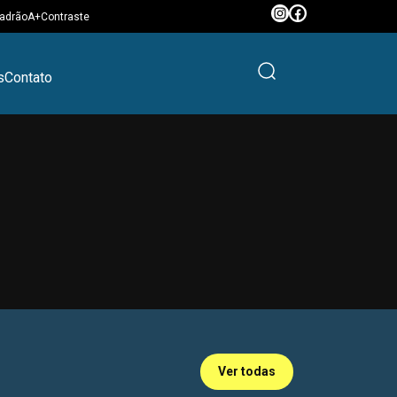
adrão
A+
Contraste
s
Contato
Ver todas