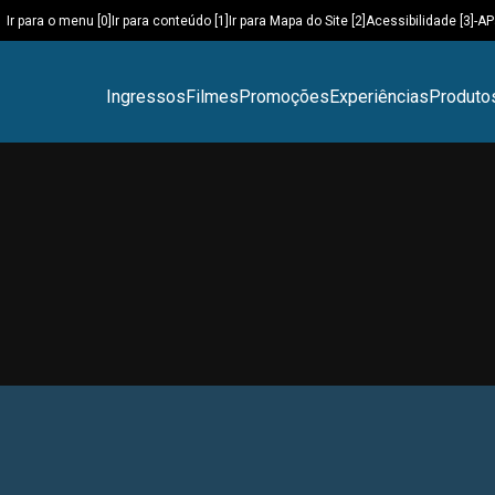
Ir para o menu [0]
Ir para conteúdo [1]
Ir para Mapa do Site [2]
Acessibilidade [3]
-A
P
Ingressos
Filmes
Promoções
Experiências
Produto