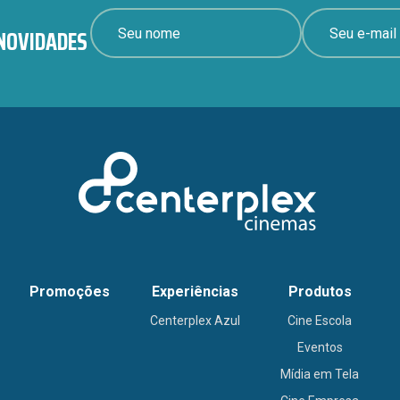
N
N
E
o
 NOVIDADES
o
-
m
m
m
e
e
a
E
*
i
-
l
m
*
a
i
l
Promoções
Experiências
Produtos
Centerplex Azul
Cine Escola
Eventos
Mídia em Tela