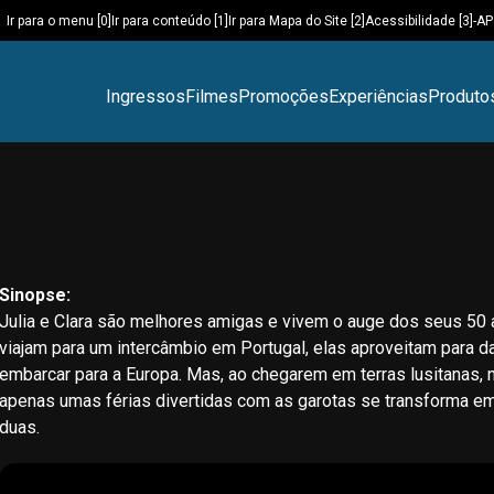
Ir para o menu [0]
Ir para conteúdo [1]
Ir para Mapa do Site [2]
Acessibilidade [3]
-A
P
Ingressos
Filmes
Promoções
Experiências
Produto
Sinopse:
Julia e Clara são melhores amigas e vivem o auge dos seus 50 a
viajam para um intercâmbio em Portugal, elas aproveitam para d
embarcar para a Europa. Mas, ao chegarem em terras lusitanas,
apenas umas férias divertidas com as garotas se transforma em 
duas.