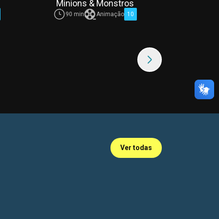
Minions & Monstros
In
90 min
Animação
10
113 
Ver todas