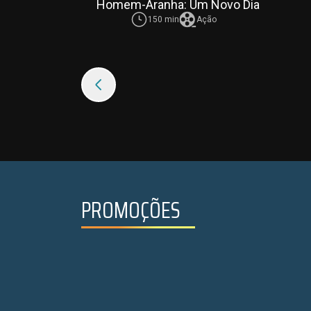
eia
Homem-Aranha: Um Novo Dia
150 min
Ação
Ação
14
PROMOÇÕES