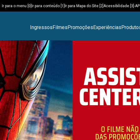
Ir para o menu [0]
Ir para conteúdo [1]
Ir para Mapa do Site [2]
Acessibilidade [3]
-A
P
Ingressos
Filmes
Promoções
Experiências
Produto