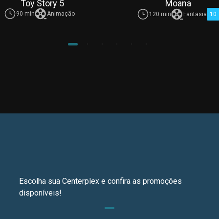
Toy Story 5
Moana
90 min
Animação
120 min
Fantasia
10
Escolha sua Centerplex e confira as promoções
disponíveis!