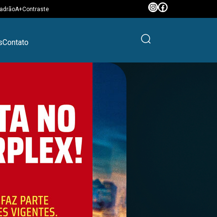
adrão
A+
Contraste
s
Contato